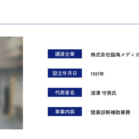
譲渡企業
株式会社臨海メディ
設立年月日
1991年
代表者名
深澤 守男氏
事業内容
健康診断補助業務