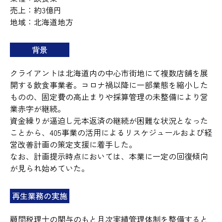
売上：約3億円
地域：北海道地方
背景
クライアントは北海道内の中心市街地にて複数店舗を展
開する飲食事業者。コロナ禍以降に一部業態を縮小した
ものの、固定費の高止まりや採算管理の未整備により営
業赤字が継続。
資金繰りが逼迫し元本返済の継続が困難な状況となった
ことから、405事業の活用によるリスケジュールおよび経
営改善計画の策定支援に着手した。
なお、計画提示時点においては、本業に一定の回復傾向
が見られ始めていた。
再生業務の実施
顧問税理士の関与のもと月次実績管理体制を整備すると