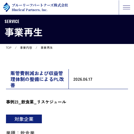
ブルーリーフパートナーズ株式会社
Blueleaf Partners, Inc.
SERVICE
事業再生
TOP
/
事業内容
/
事業再生
販管費削減および収益管
理体制の整備によるPL改
2026.06.17
善
事例23_飲食業_リスケジュール
対象企業
業種：飲食業